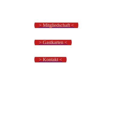
> Mitgliedschaft <
> Gastkarten <
> Kontakt <