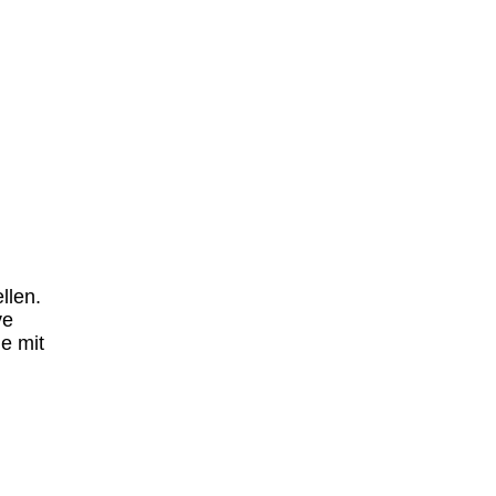
llen.
ve
e mit