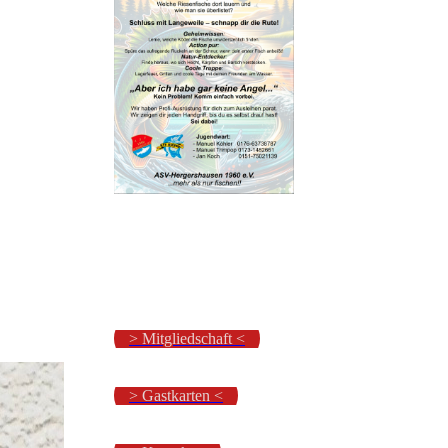
> Mitgliedschaft <
> Gastkarten <