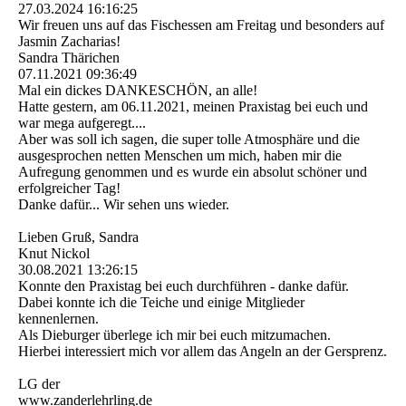
27.03.2024
16:16:25
Wir freuen uns auf das Fischessen am Freitag und besonders auf
Jasmin Zacharias!
Sandra Thärichen
07.11.2021
09:36:49
Mal ein dickes DANKESCHÖN, an alle!
Hatte gestern, am 06.11.2021, meinen Praxistag bei euch und
war mega aufgeregt....
Aber was soll ich sagen, die super tolle Atmosphäre und die
ausgesprochen netten Menschen um mich, haben mir die
Aufregung genommen und es wurde ein absolut schöner und
erfolgreicher Tag!
Danke dafür... Wir sehen uns wieder.
Lieben Gruß, Sandra
Knut Nickol
30.08.2021
13:26:15
Konnte den Praxistag bei euch durchführen - danke dafür.
Dabei konnte ich die Teiche und einige Mitglieder
kennenlernen.
Als Dieburger überlege ich mir bei euch mitzumachen.
Hierbei interessiert mich vor allem das Angeln an der Gersprenz.
LG der
www.zanderlehrling.de